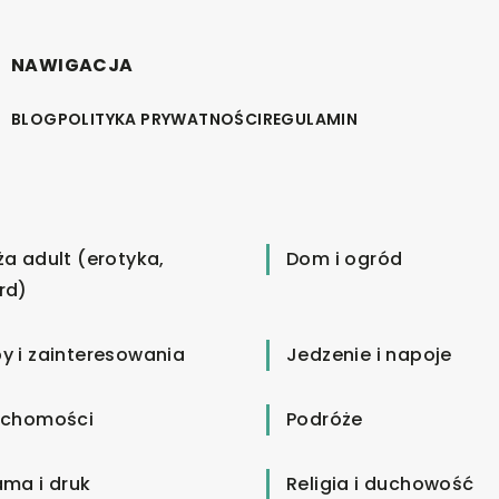
NAWIGACJA
BLOG
POLITYKA PRYWATNOŚCI
REGULAMIN
ża adult (erotyka,
Dom i ogród
rd)
y i zainteresowania
Jedzenie i napoje
uchomości
Podróże
ama i druk
Religia i duchowość