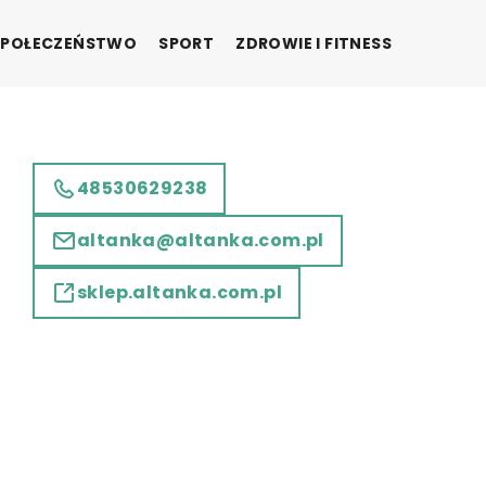
SPOŁECZEŃSTWO
SPORT
ZDROWIE I FITNESS
48530629238
altanka@altanka.com.pl
sklep.altanka.com.pl