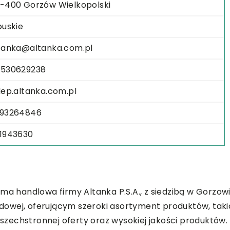
-400 Gorzów Wielkopolski
buskie
tanka@altanka.com.pl
530629238
lep.altanka.com.pl
93264846
1943630
rma handlowa firmy Altanka P.S.A., z siedzibą w Gorz
owej, oferującym szeroki asortyment produktów, taki
 wszechstronnej oferty oraz wysokiej jakości produktów