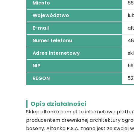
Miasto
66
Województwo
lu
E-mail
al
Numer telefonu
48
Adres internetowy
sk
NIP
59
REGON
52
Opis działalności
Sklep.altanka.com.pl to internetowa platfo
producentem drewnianej architektury ogrod
baseny. Altanka P.S.A. znana jest ze swojej