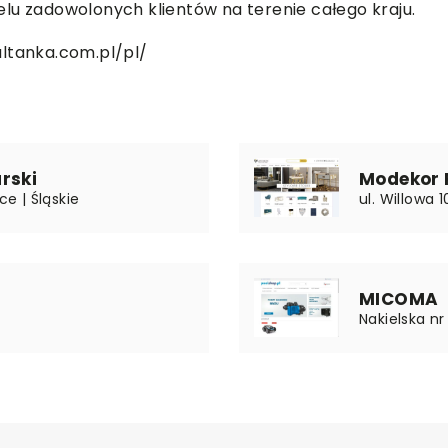
lu zadowolonych klientów na terenie całego kraju.
altanka.com.pl/pl/
rski
Modekor P
ce | Śląskie
ul. Willowa 
MICOMA
Nakielska n