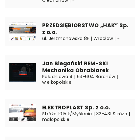
Ciechanów | -
PRZEDSIĘBIORSTWO „HAK” Sp.
z o.o.
ul. Jerzmanowska 8F | Wrocław | -
Jan Biegański REM-SKI
Mechanika Obrabiarek
Południowa 4 | 63-604 Baranów |
wielkopolskie
ELEKTROPLAST Sp. z o.o.
Stróża 1015 k/Myślenic | 32-431 Stróża |
małopolskie