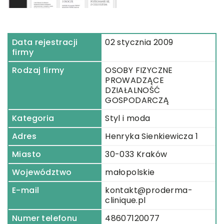
Data rejestracji
02 stycznia 2009
firmy
Rodzaj firmy
OSOBY FIZYCZNE
PROWADZĄCE
DZIAŁALNOŚĆ
GOSPODARCZĄ
Kategoria
Styl i moda
Adres
Henryka Sienkiewicza 1
Miasto
30-033 Kraków
Województwo
małopolskie
E-mail
kontakt@proderma-
clinique.pl
Numer telefonu
48607120077