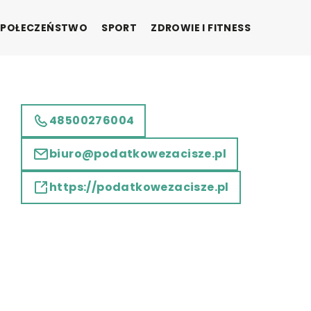
SPOŁECZEŃSTWO
SPORT
ZDROWIE I FITNESS
48500276004
biuro@podatkowezacisze.pl
https://podatkowezacisze.pl