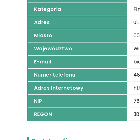
Kategoria
Fi
Adres
ul
Miasto
60
Województwo
Wi
E-mail
bi
Numer telefonu
48
Adres internetowy
ht
NIP
78
REGON
38