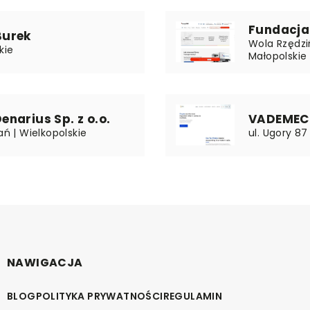
Fundacja
Burek
Wola Rzędziń
kie
Małopolskie
narius Sp. z o.o.
VADEMECU
ań | Wielkopolskie
ul. Ugory 87
NAWIGACJA
BLOG
POLITYKA PRYWATNOŚCI
REGULAMIN