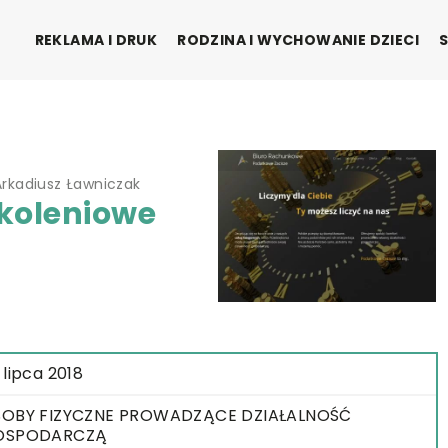
REKLAMA I DRUK
RODZINA I WYCHOWANIE DZIECI
rkadiusz Ławniczak
koleniowe
 lipca 2018
OBY FIZYCZNE PROWADZĄCE DZIAŁALNOŚĆ
OSPODARCZĄ