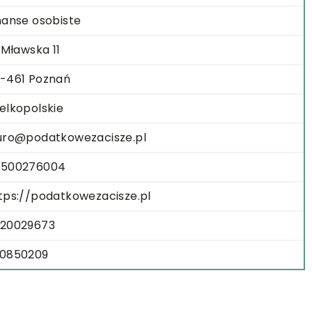
nanse osobiste
. Mławska 11
-461 Poznań
elkopolskie
uro@podatkowezacisze.pl
500276004
tps://podatkowezacisze.pl
20029673
0850209