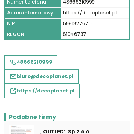
Numer telefonu
48666210999
Adres internetowy
https://decoplanet.pl
NIP
5991827676
REGON
81046737
48666210999
biuro@decoplanet.pl
https://decoplanet.pl
Podobne firmy
„OUTLED” Sp.z o.o.