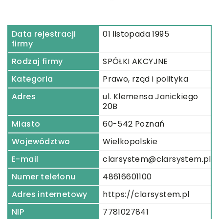
Data rejestracji
01 listopada 1995
firmy
Rodzaj firmy
SPÓŁKI AKCYJNE
Kategoria
Prawo, rząd i polityka
Adres
ul. Klemensa Janickiego
20B
Miasto
60-542 Poznań
Województwo
Wielkopolskie
E-mail
clarsystem@clarsystem.pl
Numer telefonu
48616601100
Adres internetowy
https://clarsystem.pl
NIP
7781027841