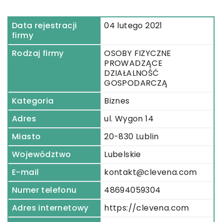
Data rejestracji
04 lutego 2021
firmy
Rodzaj firmy
OSOBY FIZYCZNE
PROWADZĄCE
DZIAŁALNOŚĆ
GOSPODARCZĄ
Kategoria
Biznes
Adres
ul. Wygon 14
Miasto
20-830 Lublin
Województwo
Lubelskie
E-mail
kontakt@clevena.com
Numer telefonu
48694059304
Adres internetowy
https://clevena.com