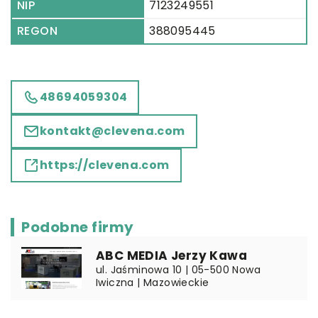
NIP
7123249551
REGON
388095445
48694059304
kontakt@clevena.com
https://clevena.com
Podobne firmy
ABC MEDIA Jerzy Kawa
ul. Jaśminowa 10 | 05-500 Nowa
Iwiczna | Mazowieckie