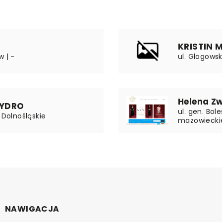
KRISTIN M
w | -
ul. Głogows
Helena Z
WYDRO
ul. gen. Bol
 Dolnośląskie
mazowiecki
NAWIGACJA