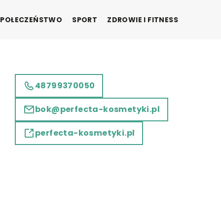
SPOŁECZEŃSTWO
SPORT
ZDROWIE I FITNESS
48799370050
bok@perfecta-kosmetyki.pl
perfecta-kosmetyki.pl