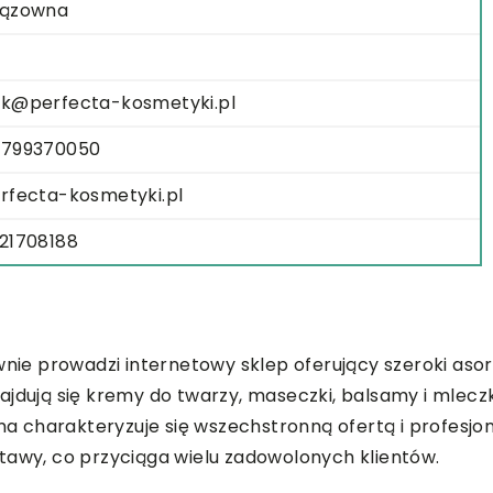
ązowna
k@perfecta-kosmetyki.pl
799370050
rfecta-kosmetyki.pl
21708188
ownie prowadzi internetowy sklep oferujący szeroki a
ajdują się kremy do twarzy, maseczki, balsamy i mleczk
rma charakteryzuje się wszechstronną ofertą i profesj
tawy, co przyciąga wielu zadowolonych klientów.