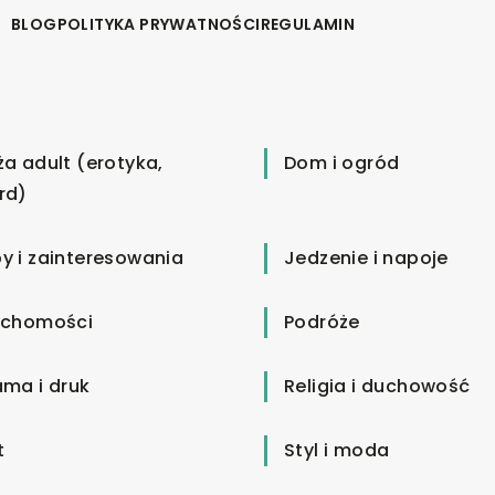
BLOG
POLITYKA PRYWATNOŚCI
REGULAMIN
ża adult (erotyka,
Dom i ogród
rd)
y i zainteresowania
Jedzenie i napoje
uchomości
Podróże
ama i druk
Religia i duchowość
t
Styl i moda