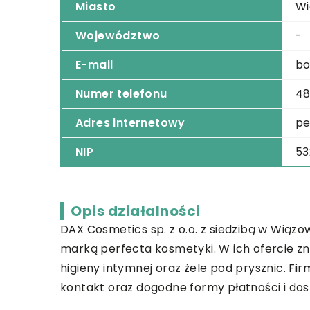
Miasto
Wi
Województwo
-
E-mail
bo
Numer telefonu
48
Adres internetowy
pe
NIP
53
Opis działalności
DAX Cosmetics sp. z o.o. z siedzibą w Wiąz
marką
perfecta
kosmetyki. W ich ofercie zn
higieny intymnej oraz żele pod prysznic. Fi
kontakt oraz dogodne formy płatności i dos