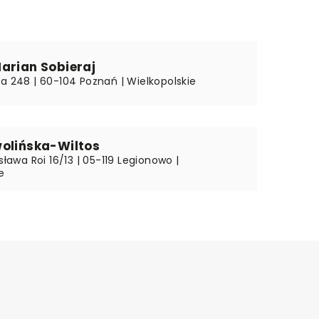
arian Sobieraj
ka 248 | 60-104 Poznań | Wielkopolskie
wolińska-Wiltos
esława Roi 16/13 | 05-119 Legionowo |
e