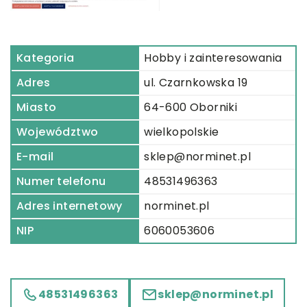
Kategoria
Hobby i zainteresowania
Adres
ul. Czarnkowska 19
Miasto
64-600 Oborniki
Województwo
wielkopolskie
E-mail
sklep@norminet.pl
Numer telefonu
48531496363
Adres internetowy
norminet.pl
NIP
6060053606
48531496363
sklep@norminet.pl