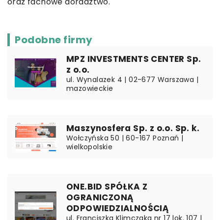
oraz fachowe doradztwo.
Podobne firmy
MPZ INVESTMENTS CENTER Sp.
z o.o.
ul. Wynalazek 4 | 02-677 Warszawa |
mazowieckie
Maszynosfera Sp. z o.o. Sp. k.
Wołczyńska 50 | 60-167 Poznań |
wielkopolskie
ONE.BID SPÓŁKA Z
OGRANICZONĄ
ODPOWIEDZIALNOŚCIĄ
ul. Franciszka Klimczaka nr 17 lok. 107 |