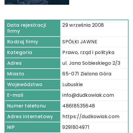
Data rejestracji
29 września 2008
firmy
Rodzaj firmy
SPÓŁKI JAWNE
Kategoria
Prawo, rząd i polityka
Adres
ul. Jana Sobieskiego 2/3
Miasto
65-071 Zielona Góra
Województwo
Lubuskie
E-mail
info@dudkowiak.com
Numer telefonu
48618535648
Adres internetowy
https://dudkowiak.com
NIP
9291804971