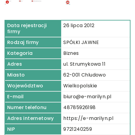
Data rejestracji
26 lipca 2012
firmy
Rodzaj firmy
SPÓŁKI JAWNE
Kategoria
Biznes
Adres
ul. Strumykowa 11
Miasto
62-001 Chludowo
Województwo
Wielkopolskie
E-mail
biuro@e-marilyn.pl
Numer telefonu
48785926198
Adres internetowy
https://e-marilyn.pl
NIP
9721240259