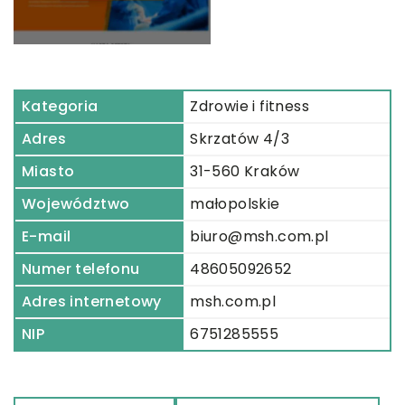
Kategoria
Zdrowie i fitness
Adres
Skrzatów 4/3
Miasto
31-560 Kraków
Województwo
małopolskie
E-mail
biuro@msh.com.pl
Numer telefonu
48605092652
Adres internetowy
msh.com.pl
NIP
6751285555