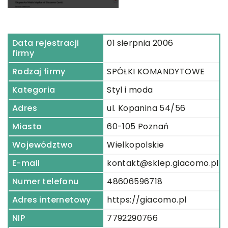
Data rejestracji
01 sierpnia 2006
firmy
Rodzaj firmy
SPÓŁKI KOMANDYTOWE
Kategoria
Styl i moda
Adres
ul. Kopanina 54/56
Miasto
60-105 Poznań
Województwo
Wielkopolskie
E-mail
kontakt@sklep.giacomo.pl
Numer telefonu
48606596718
Adres internetowy
https://giacomo.pl
NIP
7792290766