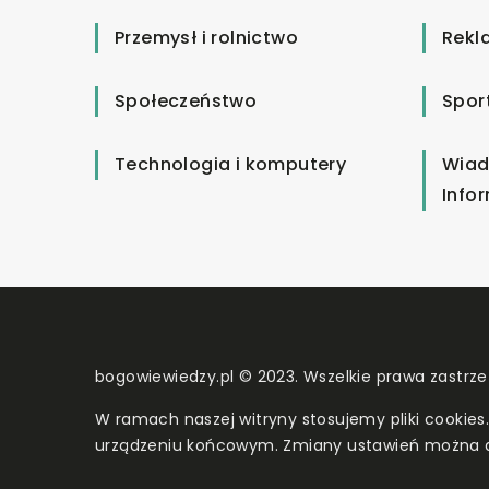
Przemysł i rolnictwo
Rekl
Społeczeństwo
Spor
Technologia i komputery
Wiad
Info
bogowiewiedzy.pl © 2023. Wszelkie prawa zastrze
W ramach naszej witryny stosujemy pliki cookies
urządzeniu końcowym. Zmiany ustawień można 