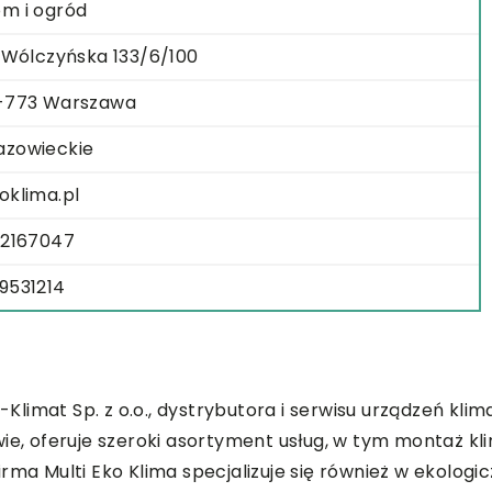
m i ogród
. Wólczyńska 133/6/100
-773 Warszawa
zowieckie
oklima.pl
82167047
9531214
I-Klimat Sp. z o.o., dystrybutora i serwisu urządzeń kli
ie, oferuje szeroki asortyment usług, w tym montaż kli
rma Multi Eko Klima specjalizuje się również w ekologic