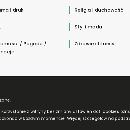
ama i druk
Religia i duchowość
t
Styl i moda
omości / Pogoda /
Zdrowie i fitness
rmacje
żone.
. Korzystanie z witryny bez zmiany ustawień dot. cookies o
dokonać w każdym momencie. Więcej szczegółów na podstr