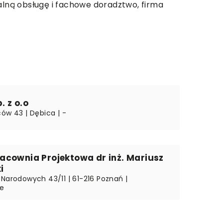
lną obsługę i fachowe doradztwo, firma
 z o.o
ów 43 | Dębica | -
acownia Projektowa dr inż. Mariusz
i
 Narodowych 43/11 | 61-216 Poznań |
ie