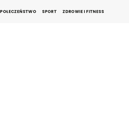
SPOŁECZEŃSTWO
SPORT
ZDROWIE I FITNESS