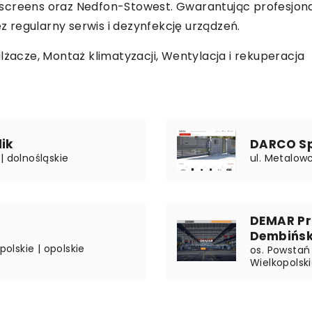
screens oraz Nedfon-Stowest. Gwarantując profesjona
 regularny serwis i dezynfekcję urządzeń.
lżacze, Montaż klimatyzacji, Wentylacja i rekuperacja
ik
DARCO Sp.
| dolnośląskie
ul. Metalowc
DEMAR Pr
Dembińsk
polskie | opolskie
os. Powstań
Wielkopolsk