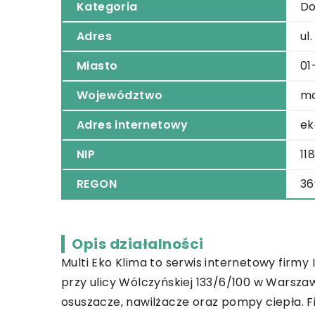
Kategoria
Do
Adres
ul
Miasto
01
Województwo
ma
Adres internetowy
ek
NIP
11
REGON
36
Opis działalności
Multi Eko Klima to serwis internetowy firmy 
przy ulicy Wólczyńskiej 133/6/100 w Warszaw
osuszacze, nawilżacze oraz pompy ciepła. Fi