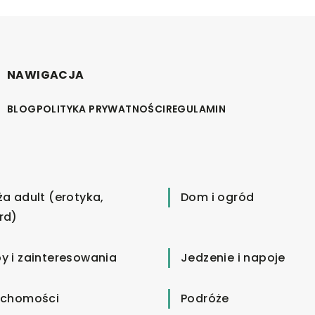
NAWIGACJA
BLOG
POLITYKA PRYWATNOŚCI
REGULAMIN
ża adult (erotyka,
Dom i ogród
rd)
y i zainteresowania
Jedzenie i napoje
uchomości
Podróże