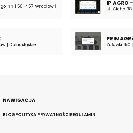
IP AGRO 
ego 44 | 50-457 Wrocław |
ul. Cicha 38 
K
PRIMAGRAN
aw | Dolnośląskie
Żuławki 15C 
NAWIGACJA
BLOG
POLITYKA PRYWATNOŚCI
REGULAMIN