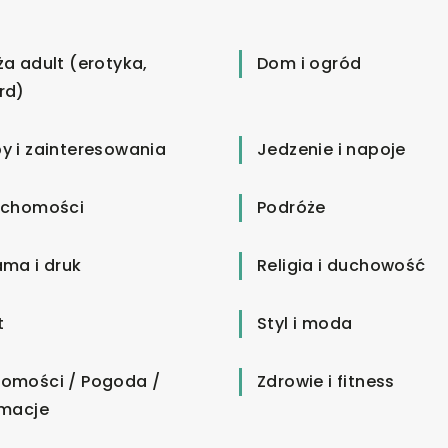
ża adult (erotyka,
Dom i ogród
rd)
y i zainteresowania
Jedzenie i napoje
uchomości
Podróże
ama i druk
Religia i duchowość
t
Styl i moda
omości / Pogoda /
Zdrowie i fitness
rmacje