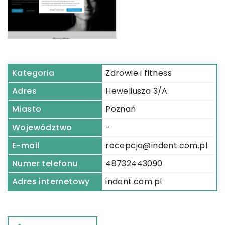
Kategoria
Zdrowie i fitness
Adres
Heweliusza 3/A
Miasto
Poznań
Województwo
-
E-mail
recepcja@indent.com.pl
Numer telefonu
48732443090
Adres internetowy
indent.com.pl