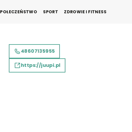
SPOŁECZEŃSTWO
SPORT
ZDROWIE I FITNESS
48607135955
https://juupi.pl