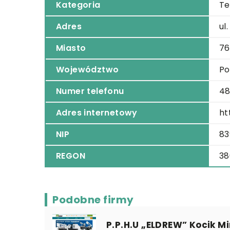
Kategoria
Te
Adres
ul
Miasto
76
Województwo
Po
Numer telefonu
48
Adres internetowy
ht
NIP
83
REGON
38
Podobne firmy
P.P.H.U „ELDREW” Kocik M