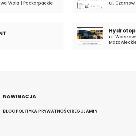
owa Wola | Podkarpackie
ul. Czarnow
Hydrotop 
ONT
ul. Warszaw
Mazowiecki
NAWIGACJA
BLOG
POLITYKA PRYWATNOŚCI
REGULAMIN