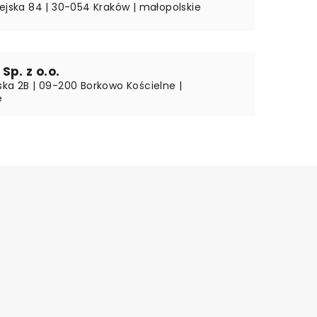
iejska 84 | 30-054 Kraków | małopolskie
Sp. z o.o.
ska 2B | 09-200 Borkowo Kościelne |
e