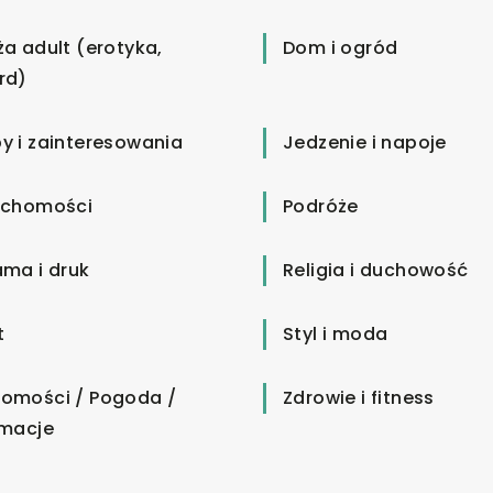
ża adult (erotyka,
Dom i ogród
rd)
y i zainteresowania
Jedzenie i napoje
uchomości
Podróże
ama i druk
Religia i duchowość
t
Styl i moda
omości / Pogoda /
Zdrowie i fitness
rmacje