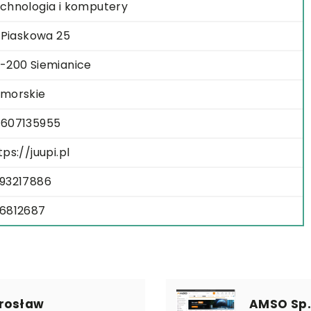
chnologia i komputery
. Piaskowa 25
-200 Siemianice
morskie
607135955
tps://juupi.pl
93217886
6812687
irosław
AMSO Sp. 