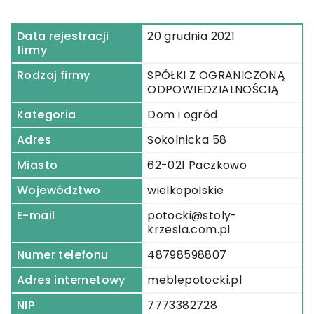
Data rejestracji
20 grudnia 2021
firmy
Rodzaj firmy
SPÓŁKI Z OGRANICZONĄ
ODPOWIEDZIALNOŚCIĄ
Kategoria
Dom i ogród
Adres
Sokolnicka 58
Miasto
62-021 Paczkowo
Województwo
wielkopolskie
E-mail
potocki@stoly-
krzesla.com.pl
Numer telefonu
48798598807
Adres internetowy
meblepotocki.pl
NIP
7773382728