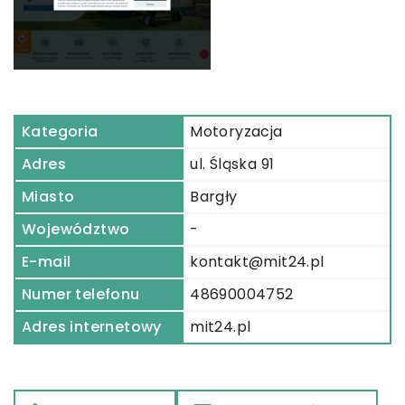
Kategoria
Motoryzacja
Adres
ul. Śląska 91
Miasto
Bargły
Województwo
-
E-mail
kontakt@mit24.pl
Numer telefonu
48690004752
Adres internetowy
mit24.pl