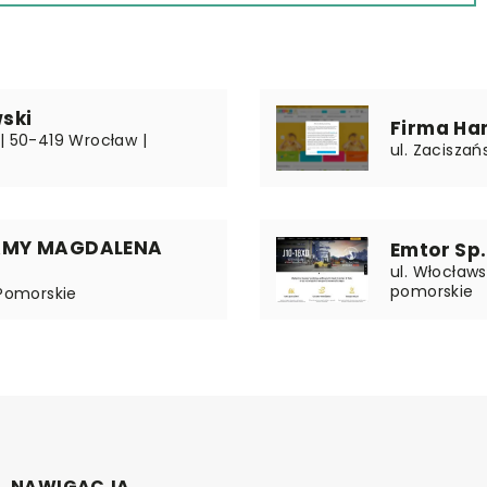
ski
Firma Ha
| 50-419 Wrocław |
ul. Zaciszań
TAMY MAGDALENA
Emtor Sp. 
ul. Włocławs
pomorskie
 Pomorskie
NAWIGACJA