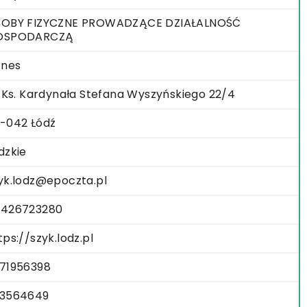
OBY FIZYCZNE PROWADZĄCE DZIAŁALNOŚĆ
OSPODARCZĄ
znes
. Ks. Kardynała Stefana Wyszyńskiego 22/4
-042 Łódź
dzkie
yk.lodz@epoczta.pl
426723280
tps://szyk.lodz.pl
71956398
3564649