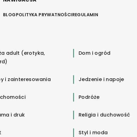
BLOG
POLITYKA PRYWATNOŚCI
REGULAMIN
ża adult (erotyka,
Dom i ogród
rd)
y i zainteresowania
Jedzenie i napoje
uchomości
Podróże
ama i druk
Religia i duchowość
t
Styl i moda