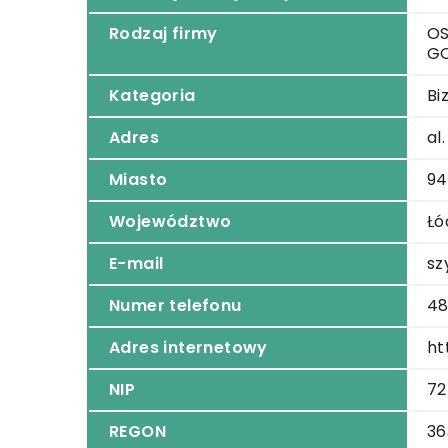
Rodzaj firmy
OS
G
Kategoria
Bi
Adres
al
Miasto
94
Województwo
Łó
E-mail
sz
Numer telefonu
48
Adres internetowy
ht
NIP
72
REGON
36