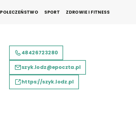
SPOŁECZEŃSTWO
SPORT
ZDROWIE I FITNESS
48426723280
szyk.lodz@epoczta.pl
https://szyk.lodz.pl