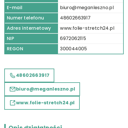
E-mail
biuro@meganleszno.pl
Numer telefonu
48602663917
Adres internetowy
www.folie-stretch24.pl
NIP
6972062115
REGON
300044005
48602663917
biuro@meganleszno.pl
www.folie-stretch24.pl
Opis działalności