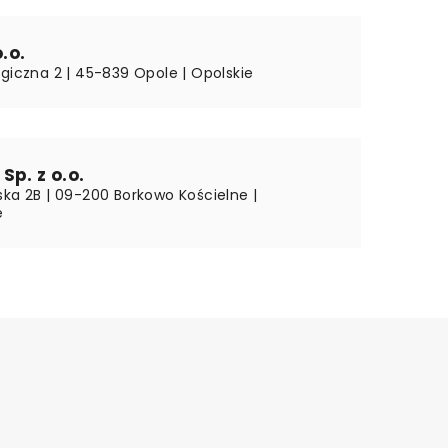
o.o.
ogiczna 2 | 45-839 Opole | Opolskie
Sp. z o.o.
ska 2B | 09-200 Borkowo Kościelne |
e