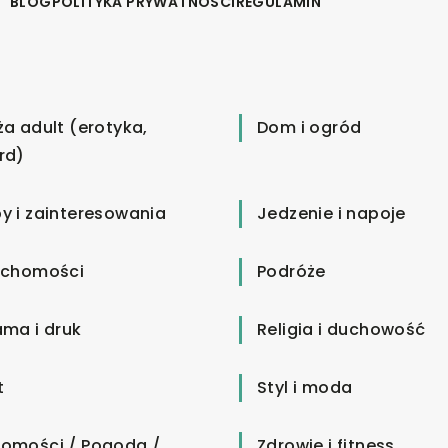
BLOG
POLITYKA PRYWATNOŚCI
REGULAMIN
ża adult (erotyka,
Dom i ogród
rd)
y i zainteresowania
Jedzenie i napoje
uchomości
Podróże
ama i druk
Religia i duchowość
t
Styl i moda
omości / Pogoda /
Zdrowie i fitness