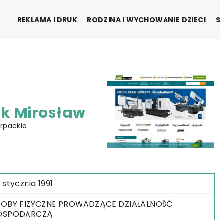
REKLAMA I DRUK
RODZINA I WYCHOWANIE DZIECI
ik Mirosław
arpackie
 stycznia 1991
OBY FIZYCZNE PROWADZĄCE DZIAŁALNOŚĆ
OSPODARCZĄ