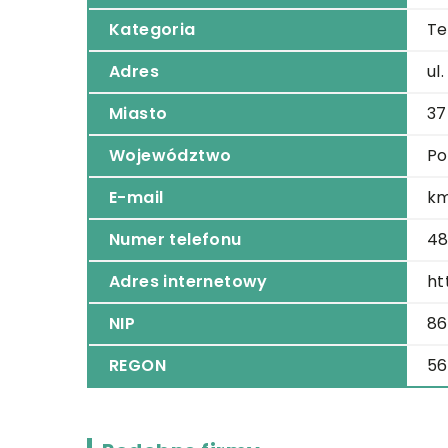
Kategoria
Te
Adres
ul
Miasto
37
Województwo
Po
E-mail
km
Numer telefonu
48
Adres internetowy
ht
NIP
86
REGON
56