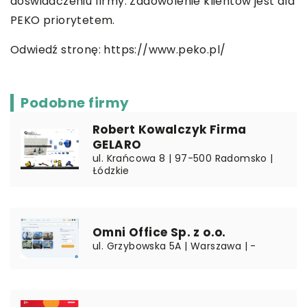
doświadczeniu firmy. Zadowolenie klientów jest dla
PEKO priorytetem.
Odwiedź stronę:
https://www.peko.pl/
Podobne firmy
Robert Kowalczyk Firma
GELARO
ul. Krańcowa 8 | 97-500 Radomsko |
Łódzkie
Omni Office Sp. z o.o.
ul. Grzybowska 5A | Warszawa | -