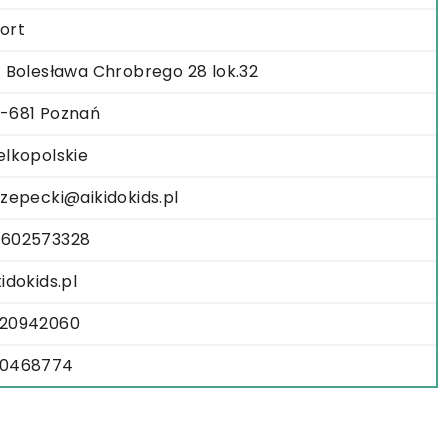
ort
. Bolesława Chrobrego 28 lok.32
-681 Poznań
elkopolskie
rzepecki@aikidokids.pl
602573328
kidokids.pl
20942060
00468774