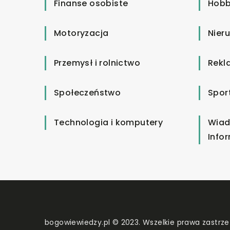
Finanse osobiste
Hobb
Motoryzacja
Nier
Przemysł i rolnictwo
Rekl
Społeczeństwo
Spor
Technologia i komputery
Wiad
Info
bogowiewiedzy.pl © 2023. Wszelkie prawa zastrze