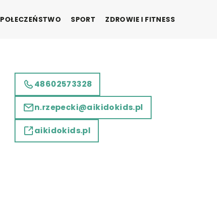
SPOŁECZEŃSTWO
SPORT
ZDROWIE I FITNESS
48602573328
n.rzepecki@aikidokids.pl
aikidokids.pl