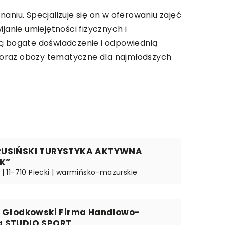
aniu. Specjalizuje się on w oferowaniu zajęć
ijanie umiejętności fizycznych i
ją bogate doświadczenie i odpowiednią
 oraz obozy tematyczne dla najmłodszych
RUSIŃSKI TURYSTYKA AKTYWNA
K”
8 | 11-710 Piecki | warmińsko-mazurskie
f Głodkowski Firma Handlowo-
 STUDIO SPORT