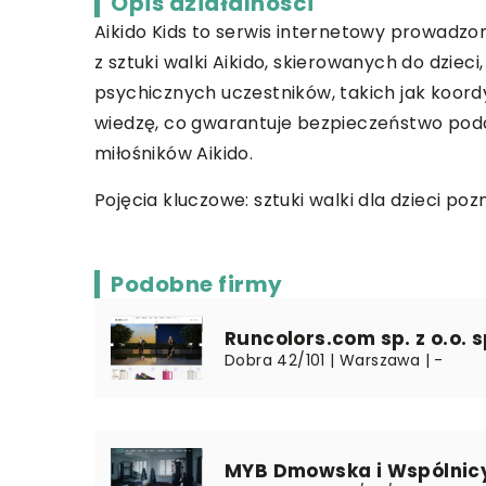
Opis działalności
Aikido Kids to serwis internetowy prowadzon
z sztuki walki Aikido, skierowanych do dzieci
psychicznych uczestników, takich jak koord
wiedzę, co gwarantuje bezpieczeństwo podc
miłośników Aikido.
Pojęcia kluczowe:
sztuki walki dla dzieci po
Podobne firmy
Runcolors.com sp. z o.o. sp
Dobra 42/101 | Warszawa | -
MYB Dmowska i Wspólnicy