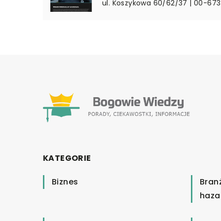
ul. Koszykowa 60/62/37 | 00-67
KATEGORIE
Biznes
Bran
haza