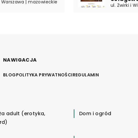
3 Warszawa | mazowieckie
ul. Żwirki i
NAWIGACJA
BLOG
POLITYKA PRYWATNOŚCI
REGULAMIN
ża adult (erotyka,
Dom i ogród
rd)