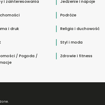
y i zainteresowania
Jedzenie i napoje
uchomości
Podróże
ama i druk
Religia i duchowość
t
Styl i moda
omości / Pogoda /
Zdrowie i fitness
rmacje
żone.