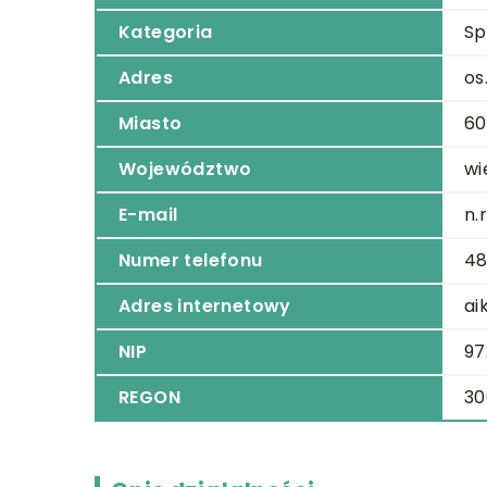
Kategoria
Sp
Adres
os
Miasto
60
Województwo
wi
E-mail
n.
Numer telefonu
48
Adres internetowy
ai
NIP
97
REGON
3