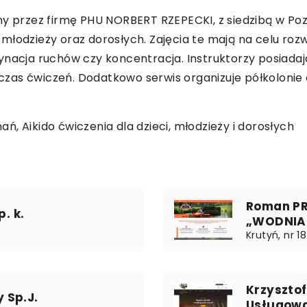
y przez firmę PHU NORBERT RZEPECKI, z siedzibą w Pozn
, młodzieży oraz dorosłych. Zajęcia te mają na celu rozw
ynacja ruchów czy koncentracja. Instruktorzy posiada
zas ćwiczeń. Dodatkowo serwis organizuje półkolonie
znań
, Aikido ćwiczenia dla dzieci, młodzieży i dorosłych
Roman P
. k.
„WODNIA
Krutyń, nr 1
Krzyszto
 Sp.J.
Usługowa