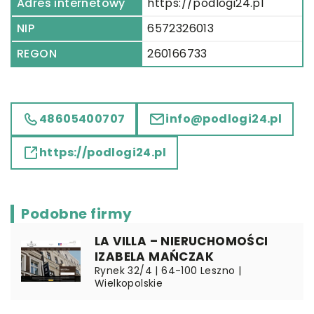
Adres internetowy
https://podlogi24.pl
NIP
6572326013
REGON
260166733
48605400707
info@podlogi24.pl
https://podlogi24.pl
Podobne firmy
LA VILLA – NIERUCHOMOŚCI
IZABELA MAŃCZAK
Rynek 32/4 | 64-100 Leszno |
Wielkopolskie