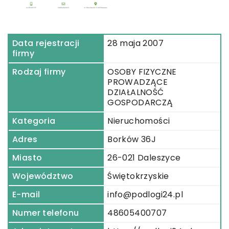
Data rejestracji
28 maja 2007
firmy
Rodzaj firmy
OSOBY FIZYCZNE
PROWADZĄCE
DZIAŁALNOŚĆ
GOSPODARCZĄ
Kategoria
Nieruchomości
Adres
Borków 36J
Miasto
26-021 Daleszyce
Województwo
Świętokrzyskie
E-mail
info@podlogi24.pl
Numer telefonu
48605400707