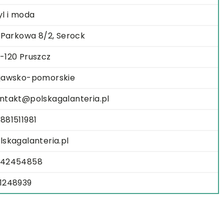
yl i moda
. Parkowa 8/2, Serock
-120 Pruszcz
jawsko-pomorskie
ntakt@polskagalanteria.pl
881511981
lskagalanteria.pl
642454858
1248939