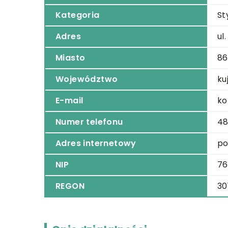
Kategoria
St
Adres
ul
Miasto
86
Województwo
ku
E-mail
ko
Numer telefonu
48
Adres internetowy
po
NIP
7
REGON
30