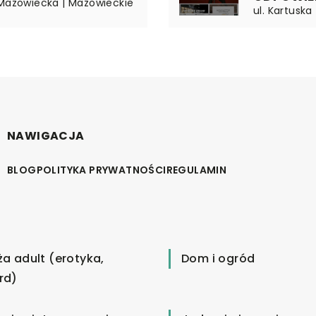
 Mazowiecka | Mazowieckie
ul. Kartuska
NAWIGACJA
BLOG
POLITYKA PRYWATNOŚCI
REGULAMIN
ża adult (erotyka,
Dom i ogród
rd)