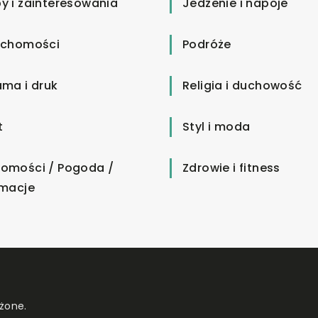
y i zainteresowania
Jedzenie i napoje
uchomości
Podróże
ama i druk
Religia i duchowość
t
Styl i moda
omości / Pogoda /
Zdrowie i fitness
rmacje
żone.