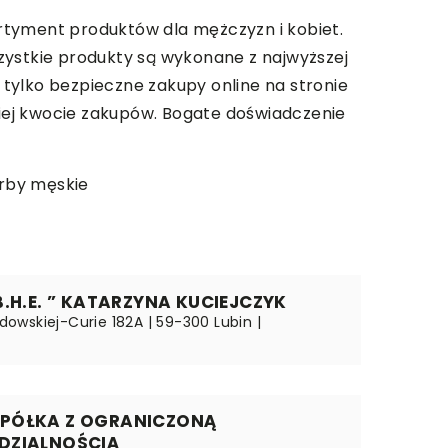
sortyment produktów dla mężczyzn i kobiet.
Wszystkie produkty są wykonane z najwyższej
e tylko bezpieczne zakupy online na stronie
iej kwocie zakupów. Bogate doświadczenie
orby męskie
B.H.E. ” KATARZYNA KUCIEJCZYK
łodowskiej-Curie 182A | 59-300 Lubin |
e
PÓŁKA Z OGRANICZONĄ
DZIALNOŚCIĄ