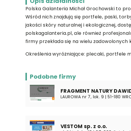
Opis działalności
Polska Galanteria Michał Grochowski to prof
Wśród nich znajdują się portfele, paski, to
jakości skóry naturalnej i ekologicznej, do
polskagalanteria.pl, ale również profesjo
firmy przekłada się na wielu zadowolonych k
Określenia wyróżniające: plecaki, portfele 
Podobne firmy
FRAGMENT NATURY DAWI
LAUROWA nr 7, lok. 9 | 51-180 WR
VESTOM sp. z o.o.