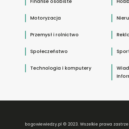
Finanse osobiste
Hobb
Motoryzacja
Nier
Przemysł i rolnictwo
Rekl
Społeczeństwo
Spor
Technologia i komputery
Wiad
Info
bogowiewiedzy.pl © 2023. Wszelkie prawa zastrze