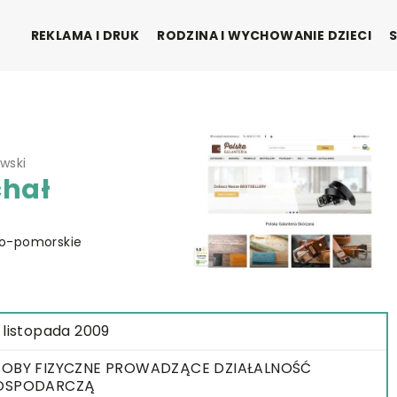
REKLAMA I DRUK
RODZINA I WYCHOWANIE DZIECI
wski
chał
sko-pomorskie
 listopada 2009
OBY FIZYCZNE PROWADZĄCE DZIAŁALNOŚĆ
OSPODARCZĄ