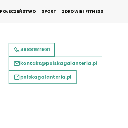
SPOŁECZEŃSTWO
SPORT
ZDROWIE I FITNESS
48881511981
kontakt@polskagalanteria.pl
polskagalanteria.pl