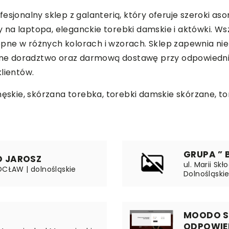
esjonalny sklep z galanterią, który oferuje szeroki a
rby na laptopa, eleganckie torebki damskie i aktówki. 
stępne w różnych kolorach i wzorach. Sklep zapewnia ni
nalne doradztwo oraz darmową dostawę przy odpowiedn
lientów.
męskie,
skórzana torebka
, torebki damskie skórzane, t
GRUPA ” 
D JAROSZ
ul. Marii Sk
OCŁAW | dolnośląskie
Dolnośląski
MOODO S
ODPOWIE