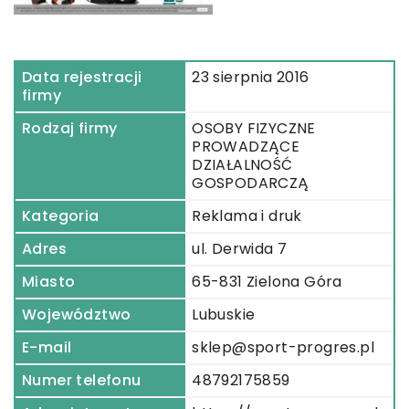
Data rejestracji
23 sierpnia 2016
firmy
Rodzaj firmy
OSOBY FIZYCZNE
PROWADZĄCE
DZIAŁALNOŚĆ
GOSPODARCZĄ
Kategoria
Reklama i druk
Adres
ul. Derwida 7
Miasto
65-831 Zielona Góra
Województwo
Lubuskie
E-mail
sklep@sport-progres.pl
Numer telefonu
48792175859