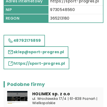
Adres internetowy
https://sport-progres.pl
NIP
9730548560
REGON
365213180
48792175859
sklep@sport-progres.pl
https://sport-progres.pl
Podobne firmy
HOLIMEX sp. z o.o
ul. Wrocławska 17/4 | 61-838 Poznań |
Wielkopolskie