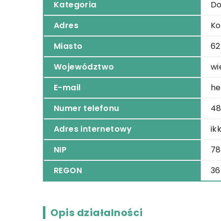
Kategoria
Do
Adres
Ko
Miasto
62
Województwo
wi
E-mail
he
Numer telefonu
48
Adres internetowy
ik
NIP
78
REGON
36
Opis działalności