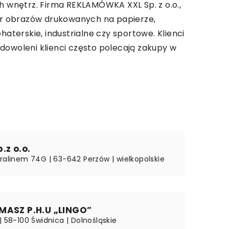
ch wnętrz. Firma REKLAMÓWKA XXL Sp. z o.o.,
bór obrazów drukowanych na papierze,
terskie, industrialne czy sportowe. Klienci
dowoleni klienci często polecają zakupy w
.z o.o.
Bralinem 74G | 63-642 Perzów | wielkopolskie
MASZ P.H.U „LINGO”
| 58-100 Świdnica | Dolnośląskie