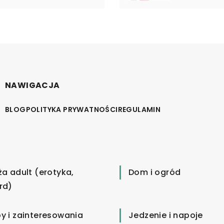
NAWIGACJA
BLOG
POLITYKA PRYWATNOŚCI
REGULAMIN
ża adult (erotyka,
Dom i ogród
rd)
y i zainteresowania
Jedzenie i napoje