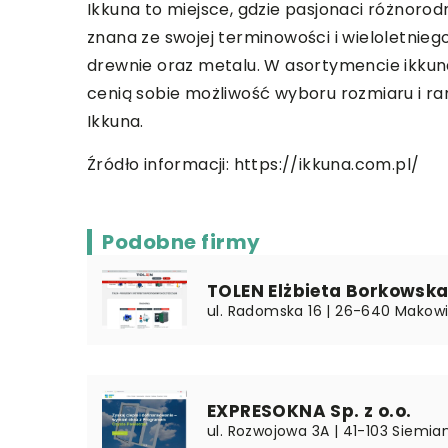
Ikkuna to miejsce, gdzie pasjonaci różnoro
znana ze swojej terminowości i wieloletnie
drewnie oraz metalu. W asortymencie ikkuna
cenią sobie możliwość wyboru rozmiaru i ra
Ikkuna.
Źródło informacji:
https://ikkuna.com.pl/
Podobne firmy
TOLEN Elżbieta Borkowsk
ul. Radomska 16 | 26-640 Makow
EXPRESOKNA Sp. z o.o.
ul. Rozwojowa 3A | 41-103 Siemian