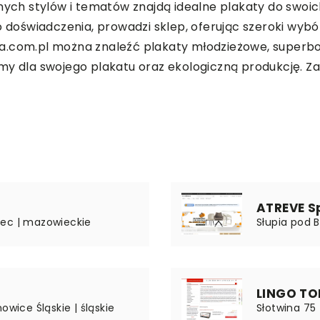
dnych stylów i tematów znajdą idealne plakaty do swoi
go doświadczenia, prowadzi sklep, oferując szeroki wy
.com.pl można znaleźć plakaty młodzieżowe, superboha
my dla swojego plakatu oraz ekologiczną produkcję. Za
a
ATREVE Sp
iec | mazowieckie
Słupia pod 
LINGO TO
owice Śląskie | śląskie
Słotwina 75 