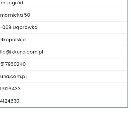
m i ogród
mornicka 50
-069 Dąbrówka
elkopolskie
llo@ikkuna.com.pl
517960240
kuna.com.pl
11926433
4124830