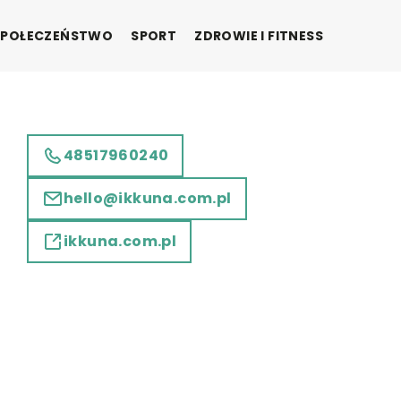
SPOŁECZEŃSTWO
SPORT
ZDROWIE I FITNESS
48517960240
hello@ikkuna.com.pl
ikkuna.com.pl