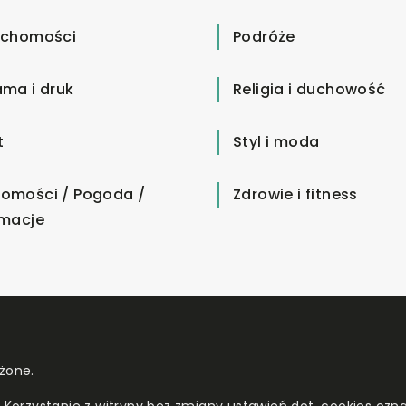
uchomości
Podróże
ama i druk
Religia i duchowość
t
Styl i moda
omości / Pogoda /
Zdrowie i fitness
rmacje
żone.
. Korzystanie z witryny bez zmiany ustawień dot. cookies o