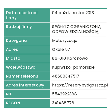
Data rejestracji
04 października 2013
firmy
Rodzaj firmy
SPÓŁKI Z OGRANICZONĄ
ODPOWIEDZIALNOŚCIĄ
Kategoria
Motoryzacja
Adres
Okole 57
Miasto
86-010 Koronowo
Województwo
Kujawsko-pomorskie
Numer telefonu
48600347517
Adres internetowy
https://resorybydgoszcz.pl
NIP
5542922388
REGON
341488776