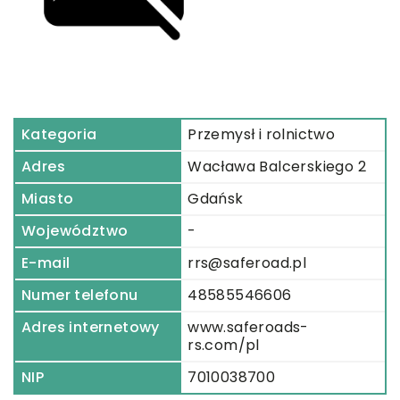
Kategoria
Przemysł i rolnictwo
Adres
Wacława Balcerskiego 2
Miasto
Gdańsk
Województwo
-
E-mail
rrs@saferoad.pl
Numer telefonu
48585546606
Adres internetowy
www.saferoads-
rs.com/pl
NIP
7010038700