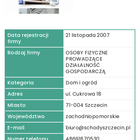
Data rejestracji
21 listopada 2007
firmy
Rodzaj firmy
OSOBY FIZYCZNE
PROWADZĄCE
DZIAŁALNOŚĆ
GOSPODARCZĄ
Kategoria
Dom i ogród
Adres
ul. Cukrowa 18
Miasto
71-004 Szczecin
Województwo
zachodniopomorskie
E-mail
biuro@schodyszczecin.pl
Numer telefonu
48691870530