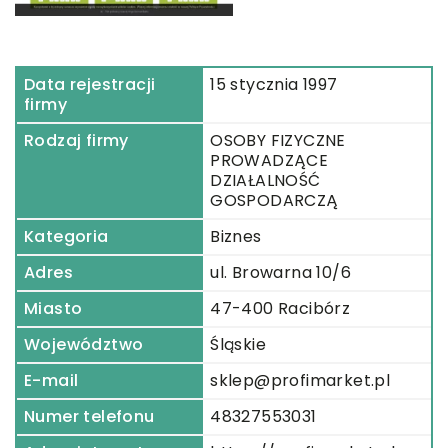
Data rejestracji
15 stycznia 1997
firmy
Rodzaj firmy
OSOBY FIZYCZNE
PROWADZĄCE
DZIAŁALNOŚĆ
GOSPODARCZĄ
Kategoria
Biznes
Adres
ul. Browarna 10/6
Miasto
47-400 Racibórz
Województwo
Śląskie
E-mail
sklep@profimarket.pl
Numer telefonu
48327553031