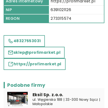
Adres internetowy
https://profimarket.pl
NIP
6391021126
REGON
273315574
48327553031
sklep@profimarket.pl
https://profimarket.pl
Podobne firmy
Eksil Sp. z.o.o.
ul. Węgierska 188 | 33-300 Nowy Sącz |
Małopolskie