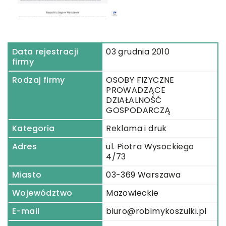
Data rejestracji
03 grudnia 2010
firmy
Rodzaj firmy
OSOBY FIZYCZNE
PROWADZĄCE
DZIAŁALNOŚĆ
GOSPODARCZĄ
Kategoria
Reklama i druk
Adres
ul. Piotra Wysockiego
4/73
Miasto
03-369 Warszawa
Województwo
Mazowieckie
E-mail
biuro@robimykoszulki.pl