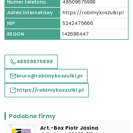
Numer telefonu
48509675999
Adres internetowy
https://robimykoszulki.pl
NIP
5242475666
REGON
142698447
48509675999
biuro@robimykoszulki.pl
https://robimykoszulki.pl
Podobne firmy
Art.-Box Piotr Jasina