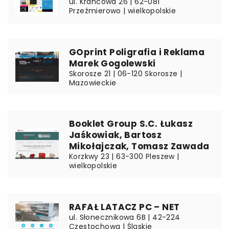
ul. Krańcowa 26 | 62-081
Przeźmierowo | wielkopolskie
GOprint Poligrafia i Reklama
Marek Gogolewski
Skorosze 21 | 06-120 Skorosze |
Mazowieckie
Booklet Group S.C. Łukasz
Jaśkowiak, Bartosz
Mikołajczak, Tomasz Zawada
Korzkwy 23 | 63-300 Pleszew |
wielkopolskie
RAFAŁ LATACZ PC – NET
ul. Słonecznikowa 6B | 42-224
Częstochowa | Śląskie