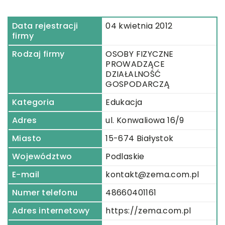
Data rejestracji
04 kwietnia 2012
firmy
Rodzaj firmy
OSOBY FIZYCZNE
PROWADZĄCE
DZIAŁALNOŚĆ
GOSPODARCZĄ
Kategoria
Edukacja
Adres
ul. Konwaliowa 16/9
Miasto
15-674 Białystok
Województwo
Podlaskie
E-mail
kontakt@zema.com.pl
Numer telefonu
48660401161
Adres internetowy
https://zema.com.pl