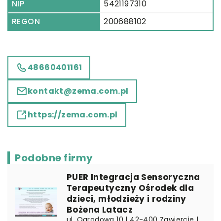
NIP
5421197310
REGON
200688102
48660401161
kontakt@zema.com.pl
https://zema.com.pl
Podobne firmy
PUER Integracja Sensoryczna
Terapeutyczny Ośrodek dla
dzieci, młodzieży i rodziny
Bożena Latacz
ul. Ogrodowa 10 | 42-400 Zawiercie |