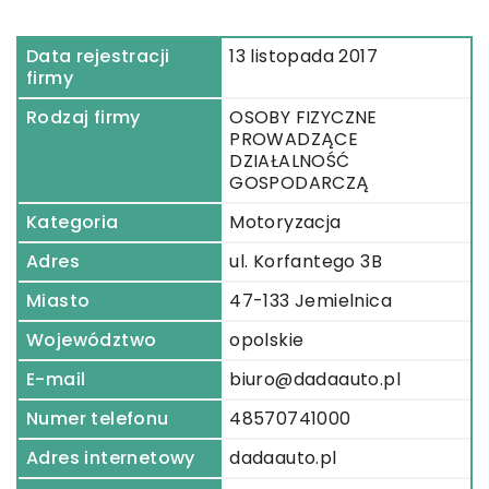
Data rejestracji
13 listopada 2017
firmy
Rodzaj firmy
OSOBY FIZYCZNE
PROWADZĄCE
DZIAŁALNOŚĆ
GOSPODARCZĄ
Kategoria
Motoryzacja
Adres
ul. Korfantego 3B
Miasto
47-133 Jemielnica
Województwo
opolskie
E-mail
biuro@dadaauto.pl
Numer telefonu
48570741000
Adres internetowy
dadaauto.pl