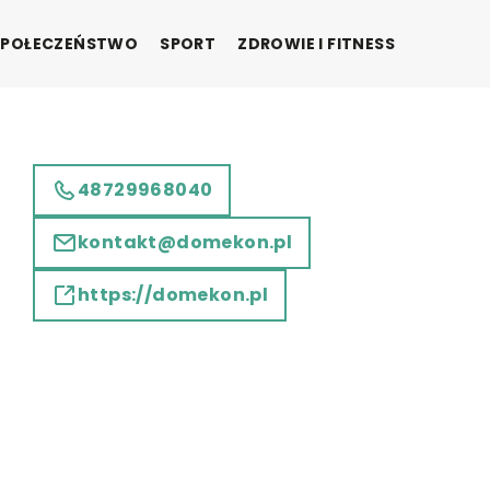
SPOŁECZEŃSTWO
SPORT
ZDROWIE I FITNESS
48729968040
kontakt@domekon.pl
https://domekon.pl