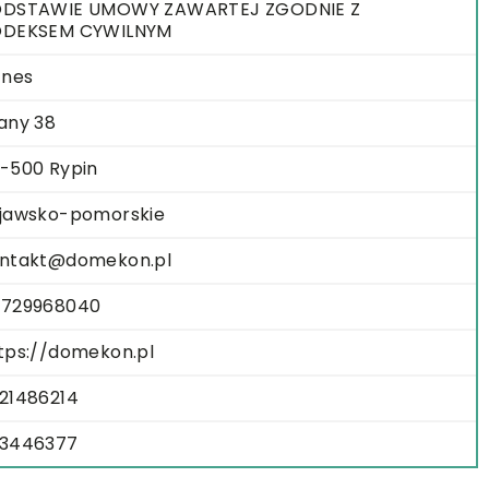
DSTAWIE UMOWY ZAWARTEJ ZGODNIE Z
ODEKSEM CYWILNYM
znes
any 38
-500 Rypin
jawsko-pomorskie
ntakt@domekon.pl
729968040
tps://domekon.pl
21486214
3446377