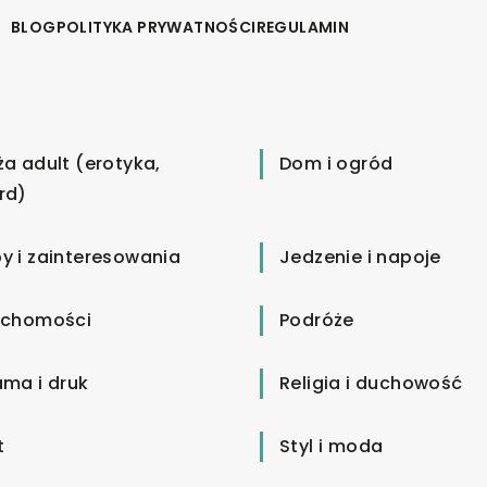
BLOG
POLITYKA PRYWATNOŚCI
REGULAMIN
ża adult (erotyka,
Dom i ogród
rd)
y i zainteresowania
Jedzenie i napoje
uchomości
Podróże
ama i druk
Religia i duchowość
t
Styl i moda