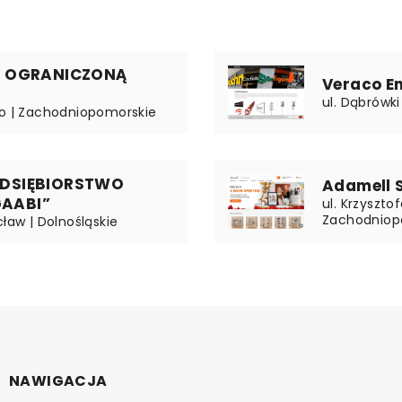
Z OGRANICZONĄ
Veraco En
ul. Dąbrówk
wo | Zachodniopomorskie
EDSIĘBIORSTWO
Adamell S
AABI”
ul. Krzyszto
Zachodniop
ław | Dolnośląskie
NAWIGACJA