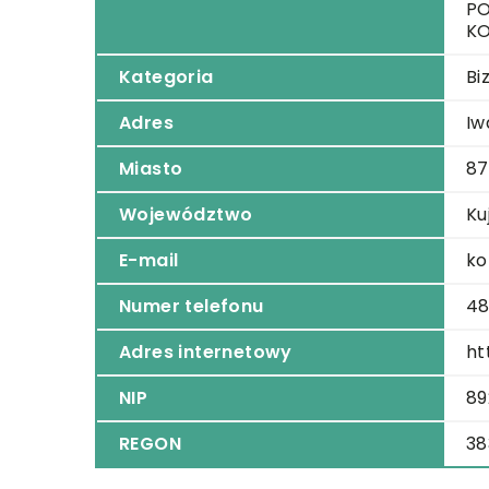
PO
K
Kategoria
Bi
Adres
Iw
Miasto
87
Województwo
Ku
E-mail
ko
Numer telefonu
48
Adres internetowy
ht
NIP
89
REGON
38