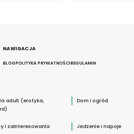
NAWIGACJA
BLOG
POLITYKA PRYWATNOŚCI
REGULAMIN
ża adult (erotyka,
Dom i ogród
rd)
y i zainteresowania
Jedzenie i napoje