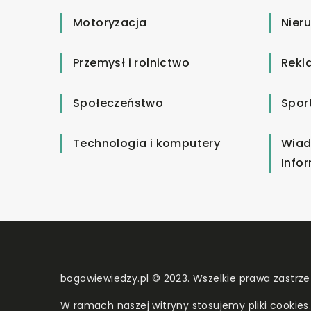
Motoryzacja
Nier
Przemysł i rolnictwo
Rekl
Społeczeństwo
Spor
Technologia i komputery
Wiad
Info
bogowiewiedzy.pl © 2023. Wszelkie prawa zastrze
W ramach naszej witryny stosujemy pliki cookies