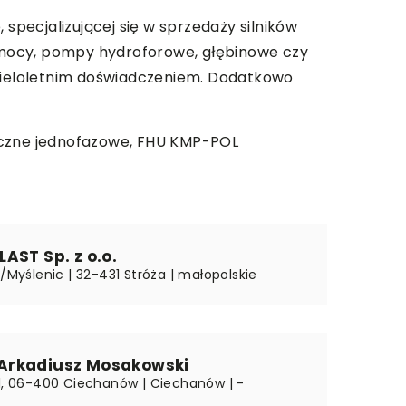
specjalizującej się w sprzedaży silników
j mocy, pompy hydroforowe, głębinowe czy
wieloletnim doświadczeniem. Dodatkowo
ryczne jednofazowe,
FHU KMP-POL
AST Sp. z o.o.
k/Myślenic | 32-431 Stróża | małopolskie
rkadiusz Mosakowski
 1, 06-400 Ciechanów | Ciechanów | -