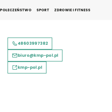
SPOŁECZEŃSTWO
SPORT
ZDROWIE I FITNESS
48603997382
biuro@kmp-pol.pl
kmp-pol.pl