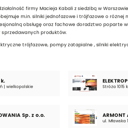
iałalność firmy Macieja Kabali z siedzibą w Warszawie, 
ejmuje m.in. silniki jednofazowe i trójfazowe o różne
fesjonalną obsługę oraz fachowe doradztwo poparte 
ny sprzedawanych produktów.
ektryczne trójfazowe, pompy zatapialne , silniki elekt
k.
ELEKTROPL
ń | wielkopolskie
Stróża 1015 
ANIA Sp. z o.o.
ARMONT A
ul. Mławska