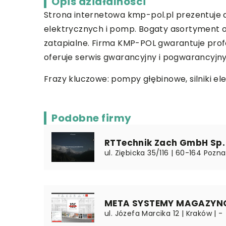
Opis działalności
Strona internetowa kmp-pol.pl prezentuje dz
elektrycznych i pomp. Bogaty asortyment ob
zatapialne. Firma KMP-POL gwarantuje pro
oferuje serwis gwarancyjny i pogwarancyj
Frazy kluczowe: pompy głębinowe, silniki el
Podobne firmy
RTTechnik Zach GmbH Sp. 
ul. Ziębicka 35/116 | 60-164 Pozna
META SYSTEMY MAGAZYNOW
ul. Józefa Marcika 12 | Kraków | -