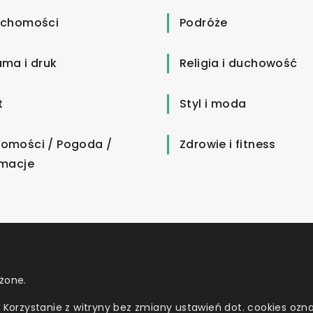
uchomości
Podróże
ama i druk
Religia i duchowość
t
Styl i moda
omości / Pogoda /
Zdrowie i fitness
rmacje
żone.
. Korzystanie z witryny bez zmiany ustawień dot. cookies o