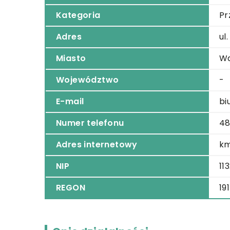
Kategoria
Pr
Adres
ul
Miasto
W
Województwo
-
E-mail
bi
Numer telefonu
48
Adres internetowy
km
NIP
11
REGON
19