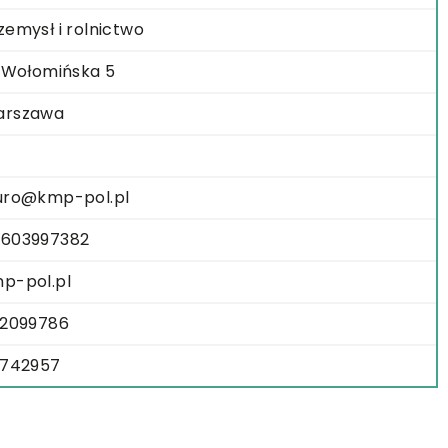
zemysł i rolnictwo
. Wołomińska 5
arszawa
uro@kmp-pol.pl
603997382
p-pol.pl
32099786
1742957