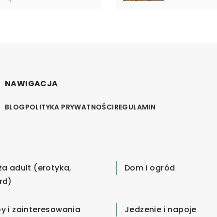
NAWIGACJA
BLOG
POLITYKA PRYWATNOŚCI
REGULAMIN
ża adult (erotyka,
Dom i ogród
rd)
y i zainteresowania
Jedzenie i napoje