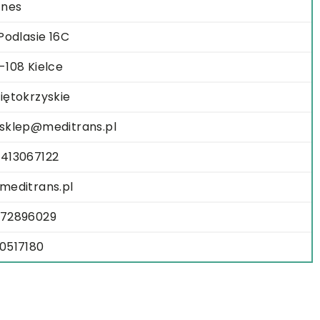
znes
.Podlasie 16C
-108 Kielce
iętokrzyskie
sklep@meditrans.pl
413067122
meditrans.pl
72896029
0517180