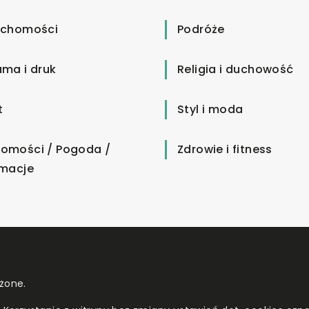
uchomości
Podróże
ama i druk
Religia i duchowość
t
Styl i moda
omości / Pogoda /
Zdrowie i fitness
rmacje
żone.