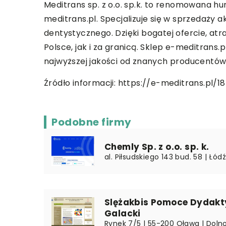
Meditrans sp. z o.o. sp.k. to renomowana hu
meditrans.pl. Specjalizuje się w sprzedaży
dentystycznego. Dzięki bogatej ofercie, at
Polsce, jak i za granicą. Sklep e-meditran
najwyższej jakości od znanych producentów
Źródło informacji:
https://e-meditrans.pl/
Podobne firmy
Chemly Sp. z o.o. sp. k.
al. Piłsudskiego 143 bud. 58 | Łódź
Slężakbis Pomoce Dydakt
Galacki
Rynek 7/5 | 55-200 Oława | Dolno