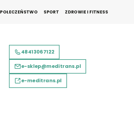
SPOŁECZEŃSTWO
SPORT
ZDROWIE I FITNESS
48413067122
e-sklep@meditrans.pl
e-meditrans.pl