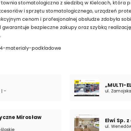
rtownia stomatologiczna z siedzibą w Kielcach, która 
 akcesoriów i sprzętu stomatologicznego, urządzeń pr
rakcyjnym cenom i profesjonalnej obsłudze zdobyła so
s.pl gwarantuje bezpieczne zakupy oraz szybką realizac
.
184-materialy-podkladowe
„MULTI-E
 | -
ul. Zamojska
yczne Mirosław
Elwi Sp. z
ul. Wenedów 
śląskie