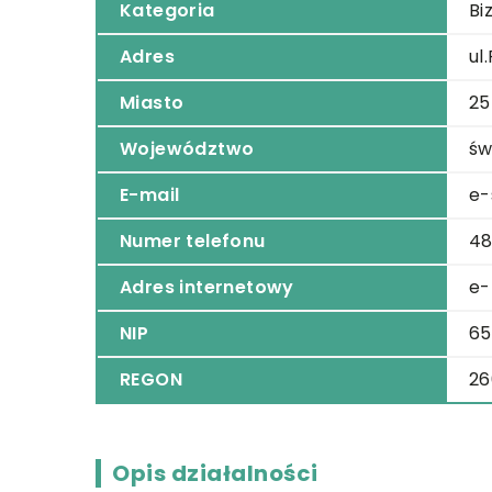
Kategoria
Bi
Adres
ul
Miasto
25
Województwo
św
E-mail
e-
Numer telefonu
48
Adres internetowy
e-
NIP
65
REGON
26
Opis działalności