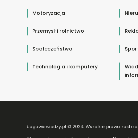
Motoryzacja
Nier
Przemysł i rolnictwo
Rekl
Społeczeństwo
Spor
Technologia i komputery
Wiad
Info
bogowiewiedzy.pl © 2023. Wszelkie prawa zastrze