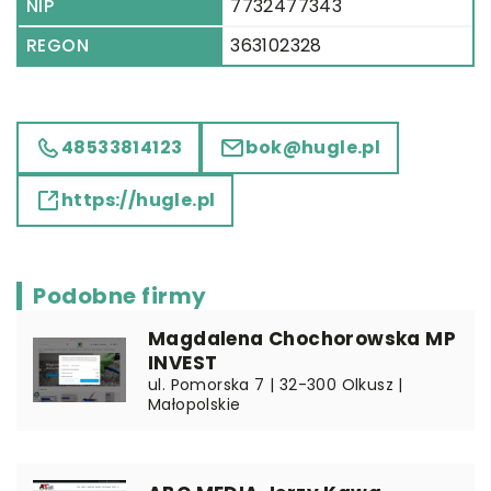
NIP
7732477343
REGON
363102328
48533814123
bok@hugle.pl
https://hugle.pl
Podobne firmy
Magdalena Chochorowska MP
INVEST
ul. Pomorska 7 | 32-300 Olkusz |
Małopolskie