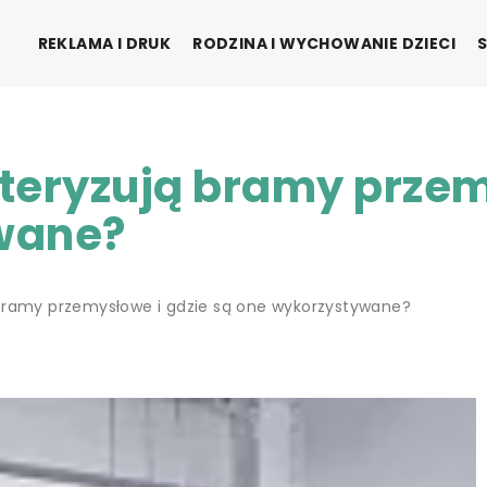
REKLAMA I DRUK
RODZINA I WYCHOWANIE DZIECI
teryzują bramy przem
wane?
bramy przemysłowe i gdzie są one wykorzystywane?