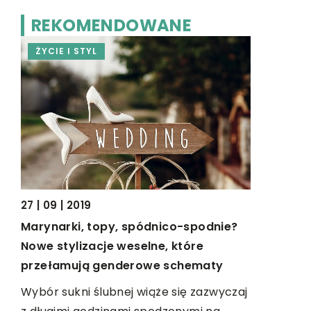
REKOMENDOWANE
ŻYCIE I STYL
OGRODNI
27 | 09 | 2019
13 | 02 | 20
Marynarki, topy, spódnico-spodnie?
Rolety na 
a?
Nowe stylizacje weselne, które
Kupując r
przełamują genderowe schematy
naszych d
Wybór sukni ślubnej wiąże się zazwyczaj
się o to, a