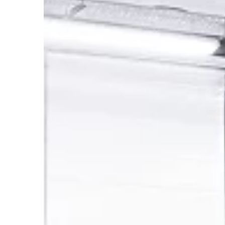
OGRODNICTWO I DOM
13 | 02 | 2018
Rolety na dzień i na 
Kupując rzeczy do wy
naszych domów oraz 
się o to, aby spełniały