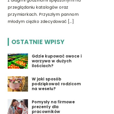
ch
z długimi godzinami spędzonymi na
Warto zai
przeglądaniu katalogów oraz
przymiarkach. Przyszłym pannom
młodym ciężko zdecydować […]
OSTATNIE WPISY
Gdzie kupować owoce i
warzywa w dużych
ilościach?
W jaki sposób
podziękować rodzicom
na weselu?
Pomysły na firmowe
prezenty dla
pracowników