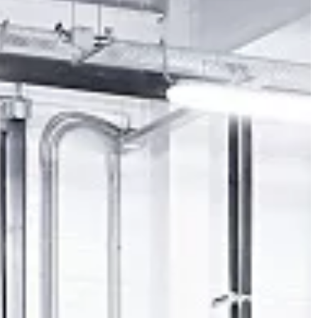
ŻYCIE I STYL
10 | 04 | 2021
noc
W jakich przypadkach pomoc
fizjoterapeuty okaże się niezbędn
posażenia
mieszkań staram
Obecnie wiele osób zmaga się z
 różne funkcje.
problemami związanymi z układem