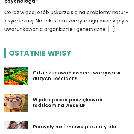
psychologa?
P
ak
Coraz więcej osób uskarża się na problemy natury
k
o
psychicznej. Na taki stan rzeczy mogą mieć wpływ
o
uwarunkowania organicznie i genetyczne, […]
OSTATNIE WPISY
Gdzie kupować owoce i warzywa w
dużych ilościach?
W jaki sposób podziękować
rodzicom na weselu?
Pomysły na firmowe prezenty dla
pracowników