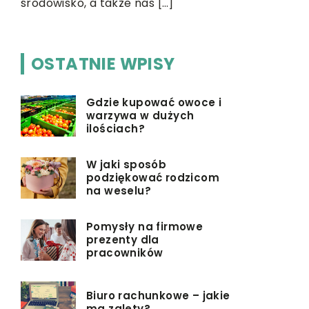
środowisko, a także nas […]
części. […]
OSTATNIE WPISY
Gdzie kupować owoce i
warzywa w dużych
ilościach?
W jaki sposób
podziękować rodzicom
na weselu?
Pomysły na firmowe
prezenty dla
pracowników
Biuro rachunkowe – jakie
ma zalety?