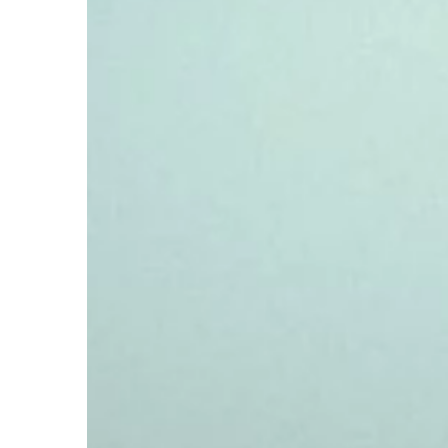
PRZEMYSŁ I TECHNIKA
31 | 07 | 2019
Części do maszyn, kt
regularnie wymienia
Maszyny i urządzenia
mogą być poddane du
Ruch obrotowy podze
drgania, które wpływa