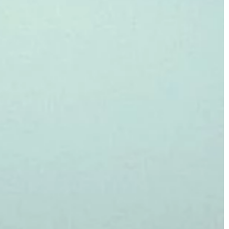
PRZEMYSŁ I TECHNIKA
25 | 10 | 2019
óre trzeba
Zastosowanie rezystora
ć
Rezystory to bardzo ważne element
 podczas pracy
dziedzinie elektryki. Ich najważniejsz
żemu obciążeniu.
parametr, rezystancja, określana je
społów wywołuje
omach. Ich zadaniem jest ujednolica
ją na zużycie
[…]