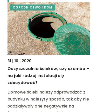
OGRODNICTWO I DOM
PRZEMYS
31 | 10 | 2020
31 | 07 | 20
Oczyszczalnia ścieków, czy szambo –
Części do
na jaki rodzaj instalacji się
regularni
y w
zdecydować?
y
Maszyny i
Domowe ścieki należy odprowadzać z
st w
mogą być 
budynku w należyty sposób, tak aby nie
nie
Ruch obro
oddziaływały one negatywnie na
drgania, k