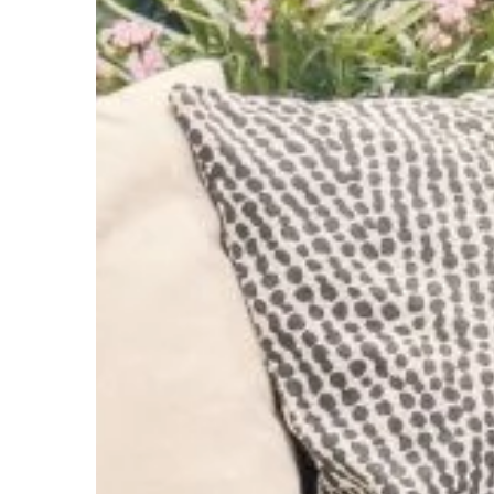
ŻYCIE I STYL
18 | 04 | 2021
Aktywne wakacje – gd
wybrać i co robić?
Zbliża się czas planow
wakacyjnego. Dla niek
beztroskiego, błogiego
intensywnego plażowan