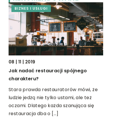
BIZNES I USŁUGI
ŻYCIE I 
08 | 11 | 2019
Jak nadać restauracji spójnego
18 | 04 | 20
charakteru?
h w
Aktywne w
wybrać i 
Stara prawda restauratorów mówi, że
ludzie jedzą nie tylko ustami, ale też
y w
Zbliża się
oczami. Dlatego każda szanująca się
wakacyjne
restauracja dba o […]
ski
beztroskie
intensywne