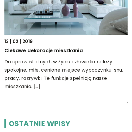
13 | 02 | 2019
ży
15
Ciekawe dekoracje mieszkania
P
Do spraw istotnych w życiu człowieka należy
p
spokojne, miłe, cenione miejsce wypoczynku, snu,
W
pracy, rozrywki. Te funkcje spełniają nasze
w
mieszkania. […]
l
j
OSTATNIE WPISY