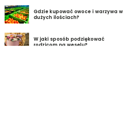
Gdzie kupować owoce i warzywa w
dużych ilościach?
W jaki sposób podziękować
rodzicom na weselu?
Pomysły na firmowe prezenty dla
pracowników
Biuro rachunkowe – jakie ma
zalety?
Jakie przekąski sprawdzą się
idealnie na sobotniej imprezie?