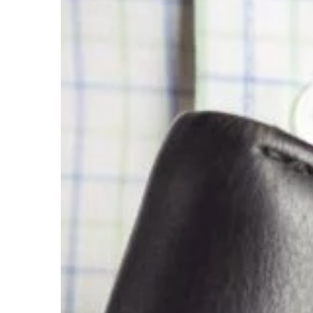
BUDOWLANKA
24 | 12 | 2019
Jak wystawić dom lu
sprzedaż?
Rynek wtórny mieszka
sprzedaż cieszy się po
wiele osób, które poszu
drugiej ręki, do […]