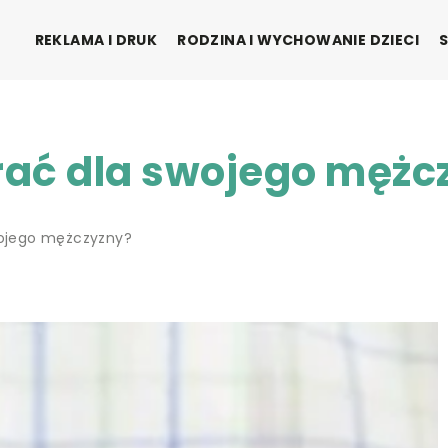
REKLAMA I DRUK
RODZINA I WYCHOWANIE DZIECI
brać dla swojego mężc
swojego mężczyzny?