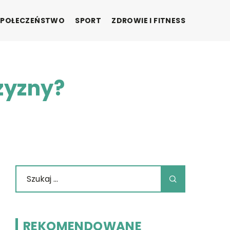
SPOŁECZEŃSTWO
SPORT
ZDROWIE I FITNESS
zyzny?
REKOMENDOWANE