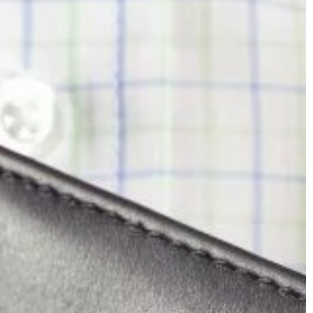
ŻYCIE I STYL
26 | 09 | 2020
b mieszkanie na
Czy warto kupić frezarkę do stóp?
Piękne i zadbane stopy to marzenie
ń i domów na
każdej kobiety. Jest to istotne
pularnością. Jest
szczególnie latem, gdy są one
kują lokali z
eksponowane w sandałach i […]