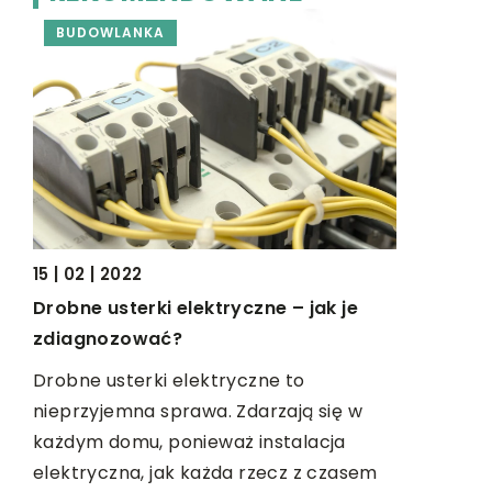
BUDOWLANKA
BUDOWL
15 | 02 | 2022
24 | 12 | 20
Drobne usterki elektryczne – jak je
Jak wysta
zdiagnozować?
sprzedaż
Drobne usterki elektryczne to
Rynek wtó
nieprzyjemna sprawa. Zdarzają się w
sprzedaż c
każdym domu, ponieważ instalacja
wiele osób,
elektryczna, jak każda rzecz z czasem
drugiej ręk