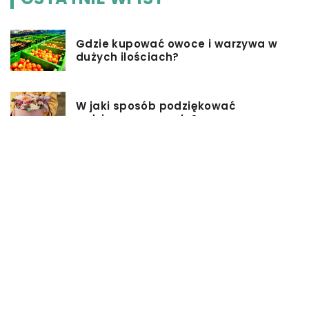
Gdzie kupować owoce i warzywa w
dużych ilościach?
W jaki sposób podziękować
rodzicom na weselu?
Pomysły na firmowe prezenty dla
pracowników
Biuro rachunkowe – jakie ma
zalety?
Jakie przekąski sprawdzą się
idealnie na sobotniej imprezie?