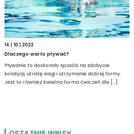
14 | 10 | 2022
Dlaczego warto pływać?
20
ży
D
Pływanie to doskonały sposób na zdobycie
f
kondycji, utratę wagi i utrzymanie dobrej formy.
Jest to również świetna forma ćwiczeń dla […]
C
p
s
[
OSTATNIE WPISY