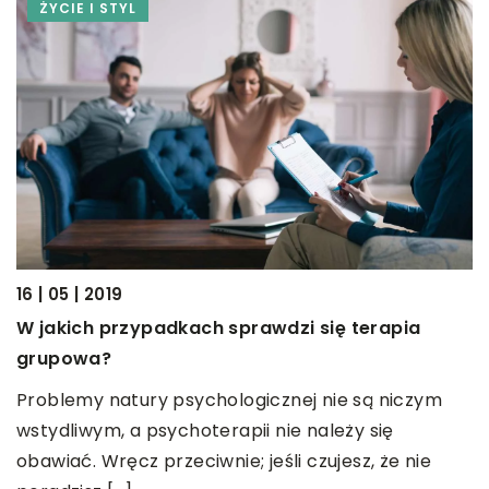
ŻYCIE I STYL
16 | 05 | 2019
05
W jakich przypadkach sprawdzi się terapia
S
grupowa?
m
Problemy natury psychologicznej nie są niczym
W
wstydliwym, a psychoterapii nie należy się
h
d
obawiać. Wręcz przeciwnie; jeśli czujesz, że nie
n