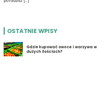
poradzisz […]
.
p
OSTATNIE WPISY
Gdzie kupować owoce i warzywa w
dużych ilościach?
W jaki sposób podziękować
rodzicom na weselu?
Pomysły na firmowe prezenty dla
pracowników