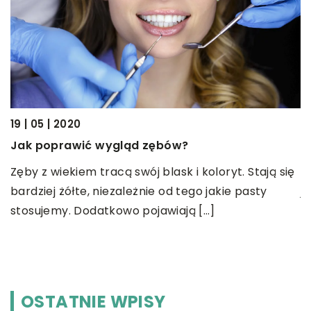
19 | 05 | 2020
12 |
Jak poprawić wygląd zębów?
Cięc
Zęby z wiekiem tracą swój blask i koloryt. Stają się
Blac
bardziej żółte, niezależnie od tego jakie pasty
jedn
stosujemy. Dodatkowo pojawiają […]
Wyko
pok
OSTATNIE WPISY