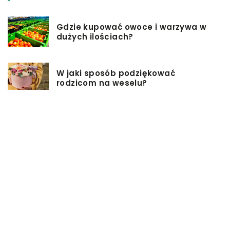
Gdzie kupować owoce i warzywa w
dużych ilościach?
W jaki sposób podziękować
rodzicom na weselu?
Pomysły na firmowe prezenty dla
pracowników
Biuro rachunkowe – jakie ma
zalety?
Jakie przekąski sprawdzą się
idealnie na sobotniej imprezie?