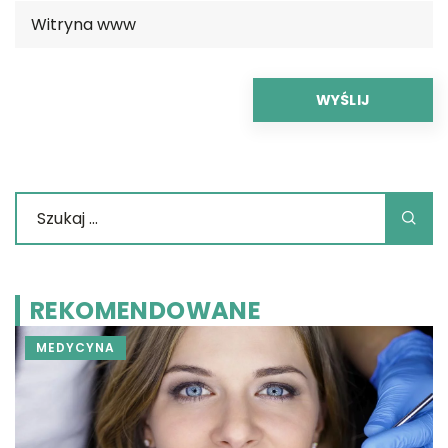
REKOMENDOWANE
MEDYCYNA
B