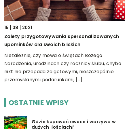
14
15 | 08 | 2021
J
Zalety przygotowywania spersonalizowanych
upominków dla swoich bliskich
K
w
Niezależnie, czy mowa o świętach Bożego
k
Narodzenia, urodzinach czy rocznicy ślubu, chyba
,
e
nikt nie przepada za gotowymi, nieszczególnie
przemyślanymi podarunkami, […]
OSTATNIE WPISY
Gdzie kupować owoce i warzywa w
dużych ilościach?