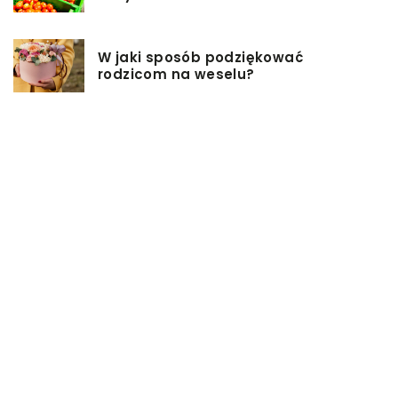
W jaki sposób podziękować
rodzicom na weselu?
Pomysły na firmowe prezenty dla
pracowników
Biuro rachunkowe – jakie ma
zalety?
Jakie przekąski sprawdzą się
idealnie na sobotniej imprezie?
Czym jest powróz i do czego służy?