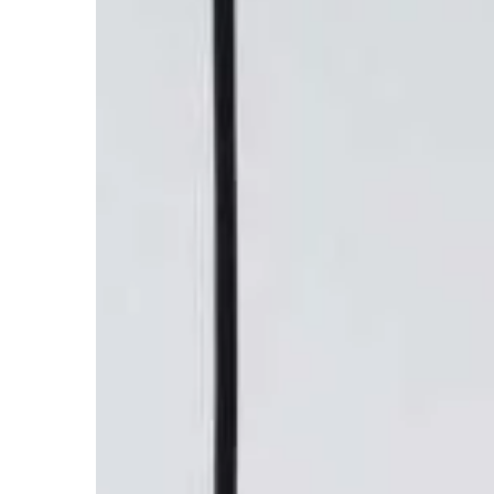
BIZNES I USŁUGI
09 | 09 | 2019
Jaki adres powinna 
strona internetowa?
Strona internetowa j
względem naszą wizytó
pośrednictwem infor
odbiorców, jaki jest na