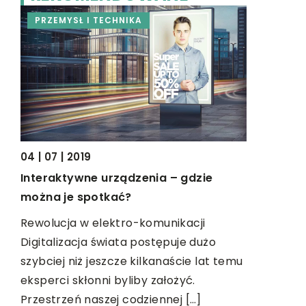
PRZEMYSŁ I TECHNIKA
BIZNES I
04 | 07 | 2019
09 | 09 | 2
Interaktywne urządzenia – gdzie
obą
Jaki adre
można je spotkać?
strona in
Rewolucja w elektro-komunikacji
 na
Strona in
Digitalizacja świata postępuje dużo
względem n
szybciej niż jeszcze kilkanaście lat temu
pośrednic
eksperci skłonni byliby założyć.
ody.
odbiorców,
Przestrzeń naszej codziennej […]