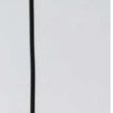
OGRODNICTWO I DOM
09 | 10 | 2019
Czy taśmy ledowe mogą być ozd
mieć nasza
wnętrza?
Popularne ledy to skuteczny sposób
est pod pewnym
łatwy montaż energooszczędnego
wką. Za jej
oświetlenia. Taśma led to pasek, na
mujemy
którym umieszczone są świecące di
sz gust
[…]