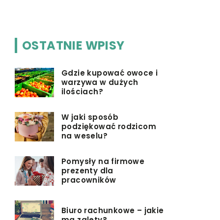
estetyczny
OSTATNIE WPISY
Gdzie kupować owoce i
warzywa w dużych
ilościach?
W jaki sposób
podziękować rodzicom
na weselu?
Pomysły na firmowe
prezenty dla
pracowników
Biuro rachunkowe – jakie
ma zalety?