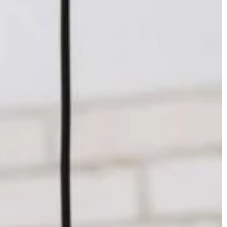
y […]